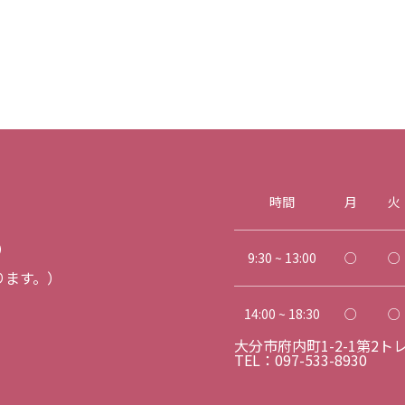
時間
月
火
）
9:30 ~ 13:00
○
○
ります。）
14:00 ~ 18:30
○
○
大分市府内町1-2-1第2ト
TEL：097-533-8930