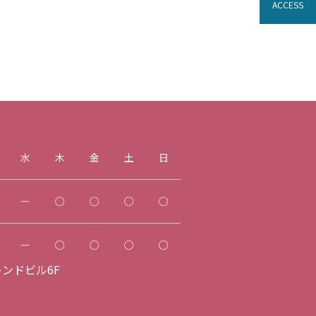
ACCESS
水
木
金
土
日
ー
○
○
○
○
ー
○
○
○
○
レンドビル6F