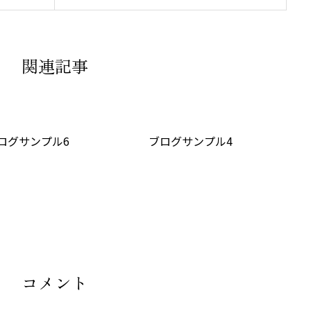
関連記事
ログサンプル6
ブログサンプル4
コメント