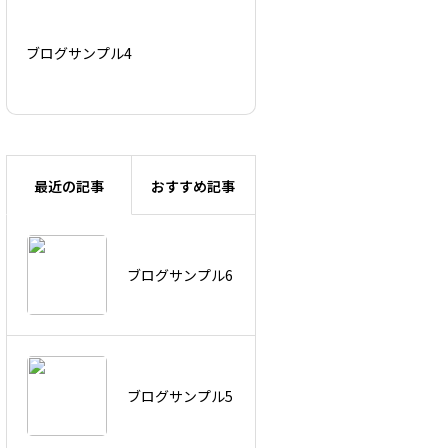
ブログサンプル4
最近の記事
おすすめ記事
ブログサンプル6
ブログサンプル5
ブログサンプル5
ブログサンプル3