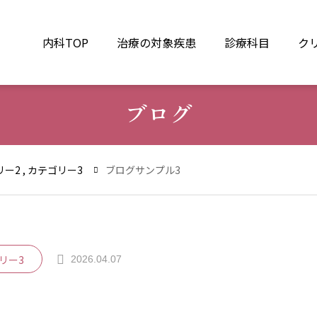
内科TOP
治療の対象疾患
診療科目
ク
ブログ
リー2
カテゴリー3
ブログサンプル3
リー3
2026.04.07