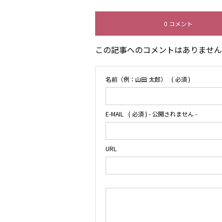
0 コメント
この記事へのコメントはありません
名前（例：山田 太郎）
( 必須 )
E-MAIL
( 必須 ) - 公開されません -
URL