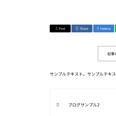
Post
Share
Hatena
記事
サンプルテキスト。サンプルテキス
ブログサンプル2