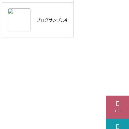
ブログサンプル4
Hello world!

TEL
